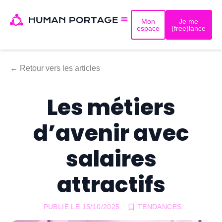
Mon
Je me
espace
(free)lance
← Retour vers les articles
Les métiers
d’avenir avec
salaires
attractifs
PUBLIÉ LE
15/10/2025
TENDANCES