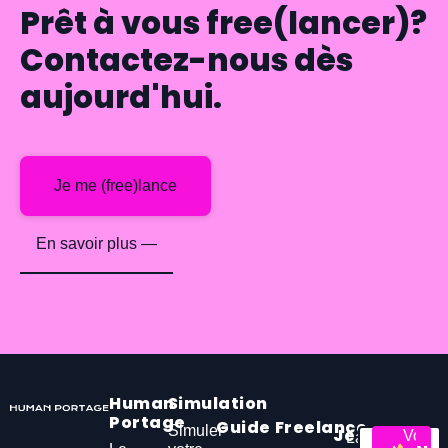
Prêt à vous free(lancer)?
Contactez-nous dès
aujourd'hui.
Je me (free)lance
En savoir plus —
Human
Simulation
Portage
Guide
Freelance
Simuler
Je
Vous
Lancez-