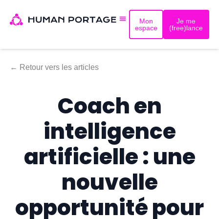
Mon
Je me
espace
(free)lance
← Retour vers les articles
Coach en
intelligence
artificielle : une
nouvelle
opportunité pour