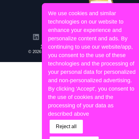
We use cookies and similar
technologies on our website to
enhance your experience and
personalize content and ads. By
Site propulsé par Lemon&Joy
continuing to use our website/app,
© 2026 Human Portage. Tous droits réservés.
you consent to the use of these
technologies and the processing of
your personal data for personalized
and non-personalized advertising.
By clicking 'Accept', you consent to
the use of cookies and the
processing of your data as
described above
Reject all