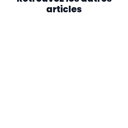
articles
On paye des impôts à partir de combien
?
Vous démarrez une activité indépendante et vous vous
demandez si vous serez imposable ? Comprendre les seuils
d'imposition est essentiel pour anticiper vos charges et
optimiser votre rémunération en portage salarial.