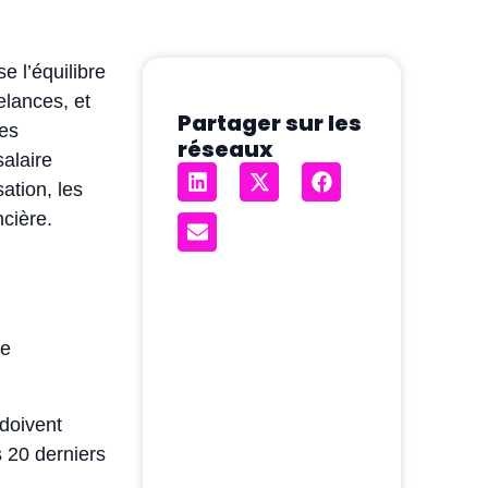
 l’équilibre
elances, et
Partager sur les
des
réseaux
alaire
ation, les
ncière.
me
 doivent
s 20 derniers