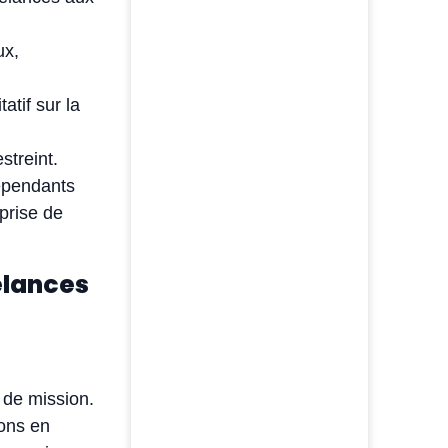
ux,
.
atif sur la
streint.
dépendants
prise de
elances
 de mission.
ions en