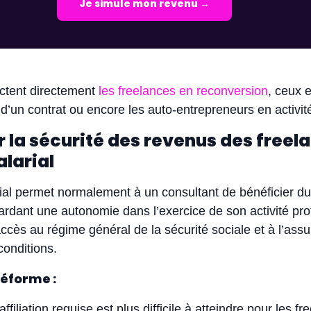
Je simule mon revenu →
ctent directement
les freelances en reconversion
, ceux 
e d’un contrat ou encore les auto-entrepreneurs en activit
 la sécurité des revenus des freel
larial
ial permet normalement à un consultant de bénéficier du
gardant une autonomie dans l’exercice de son activité pro
accès au régime général de la sécurité sociale et à l’ass
onditions.
réforme :
ffiliation requise est plus difficile à atteindre pour les f