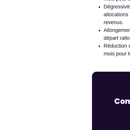
Dégressivit
allocations
revenus.
Allongement
départ rall
Réduction d
mois pour 
Com