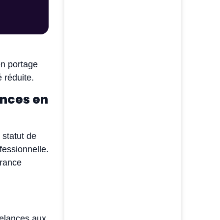
en portage
é réduite.
ances en
 statut de
fessionnelle.
urance
reelances aux