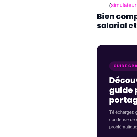
(
simulateur
Bien comp
salarial 
GUIDE GR
Découv
guide 
portag
Téléchargez g
condensé de s
problématiques