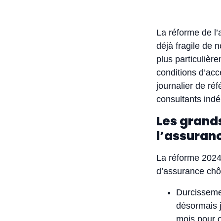
La réforme de l
déjà fragile de 
plus particulièr
conditions d’ac
journalier de ré
consultants indé
Les grand
l’assura
La réforme 2024
d’assurance ch
Durcissemen
désormais j
mois pour o