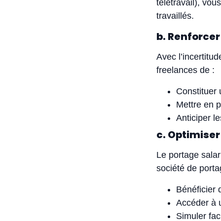
télétravail), vou
travaillés.
b. Renforce
Avec l’incertitu
freelances de :
Constituer 
Mettre en 
Anticiper l
c. Optimiser
Le portage salari
société de porta
Bénéficier 
Accéder à u
Simuler fac