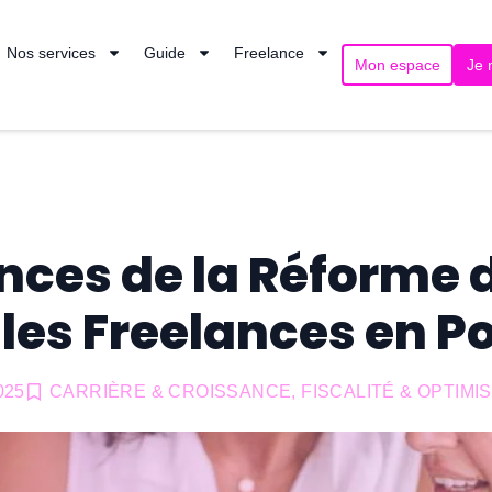
Nos services
Guide
Freelance
Mon espace
Je 
ces de la Réforme 
es Freelances en Po
025
CARRIÈRE & CROISSANCE
,
FISCALITÉ & OPTIMI