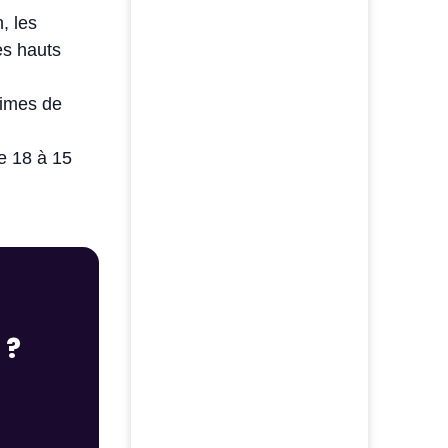
, les
es hauts
rimes de
e 18 à 15
 ?