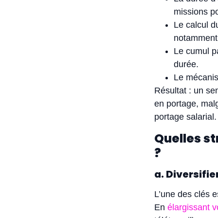
missions po
Le calcul d
notamment p
Le cumul par
durée.
Le mécanism
Résultat : un s
en portage, malg
portage salarial
Quelles st
?
a. Diversifi
L’une des clés e
En
élargissant v