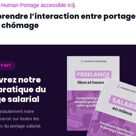
 Human Portage accessible ici
).
rendre l’interaction entre portage
et chômage
ATUIT
rez notre
pratique du
e salarial
ratuitement notre
avoir sur toutes les
 du portage salarial.