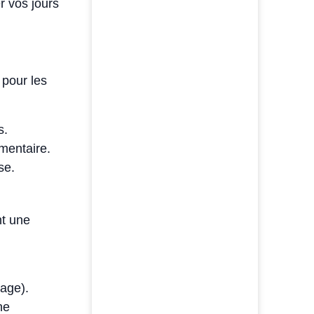
r vos jours
 pour les
s.
mentaire.
use.
nt une
mage).
ne