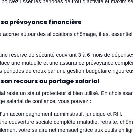
s pouvez lisser les périodes de trou d’activité et maximise
r sa prévoyance financière
de accrue autour des allocations chômage, il est essentiel
une réserve de sécurité couvrant 3 à 6 mois de dépense
place une mutuelle et une assurance prévoyance complé
es périodes de creux par une gestion budgétaire rigoure
 son recours au portage salarial
al reste un statut protecteur si bien utilisé. En choisissa
ge salarial de confiance, vous pouvez :
d’un accompagnement administratif, juridique et RH.
ne couverture sociale complète (maladie, retraite, chô
ilement votre salaire net mensuel grâce aux outils en lig