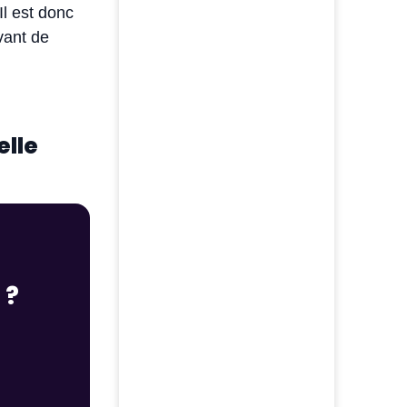
l est donc
vant de
elle
 ?