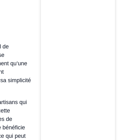
l de
se
ment qu’une
nt
sa simplicité
artisans qui
ette
es de
e bénéficie
ce qui peut