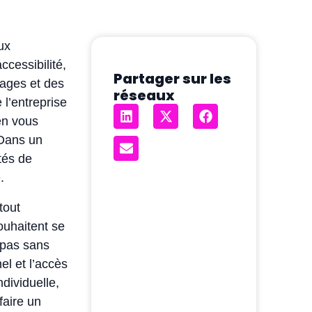
ux
ccessibilité,
Partager sur les
tages et des
réseaux
 l’entreprise
 en vous
 Dans un
tés de
.
tout
souhaitent se
 pas sans
el et l’accès
dividuelle,
faire un