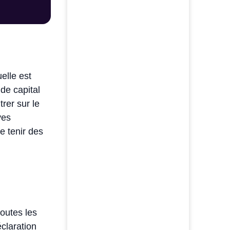
elle est
de capital
rer sur le
ves
e tenir des
toutes les
éclaration