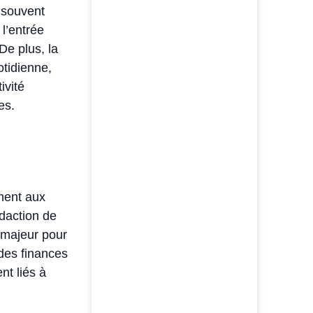
t souvent
 l’entrée
De plus, la
otidienne,
ivité
es.
ement aux
édaction de
 majeur pour
 des finances
nt liés à