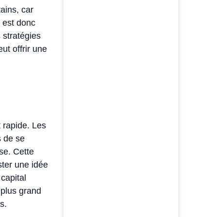
tains, car
l est donc
 stratégies
ut offrir une
 rapide. Les
s de se
se. Cette
ster une idée
capital
 plus grand
s.