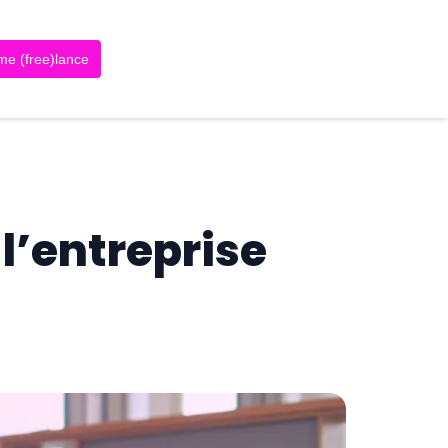
me (free)lance
l’entreprise