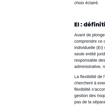
choix éclairé.
EI : défin
Avant de plonger
comprendre ce qu
individuelle (EI)
seule entité jur
responsable des 
administrative, 
La flexibilité de
cherchent à exer
flexibilité s’a
gestion des risq
pas de la sépara