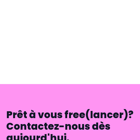
Tranche impôt sur le revenu : calcul et
optimisation en portage
Vous êtes consultant indépendant et vous cherchez à
comprendre votre imposition ? Maîtriser les tranches d'impôt
sur le revenu vous permet d'anticiper vos charges et
d'optimiser vos revenus en portage salarial.
LIRE L'ARTICLE —
Prêt à vous free(lancer)?
Contactez-nous dès
aujourd'hui.