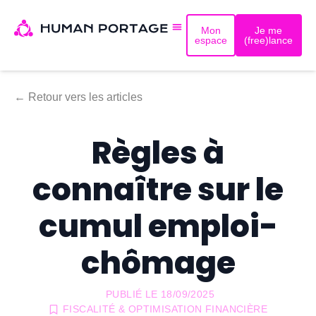
Mon
Je me
espace
(free)lance
← Retour vers les articles
Règles à
connaître sur le
cumul emploi-
chômage
PUBLIÉ LE
18/09/2025
FISCALITÉ & OPTIMISATION FINANCIÈRE